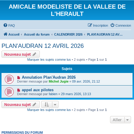
AMICALE MODELISTE DE LA VALLEE DE
L'HERAULT
FAQ
Inscription
Connexion
Accueil
Accueil du forum
CALENDRIER 2026
PLAN'AUDRAN 12 AVRIL 2026
PLAN'AUDRAN 12 AVRIL 2026
Nouveau sujet
Marquer les sujets comme lus
• 2 sujets • Page
1
sur
1
Sujets
Annulation Plan'Audran 2026
Dernier message par
Michel Jugie
«
09 avr. 2026, 21:12
appel aux pilotes
Dernier message par
fabien
«
29 mars 2026, 13:13
Nouveau sujet
Marquer les sujets comme lus
• 2 sujets • Page
1
sur
1
Aller
PERMISSIONS DU FORUM