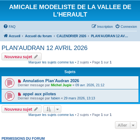
AMICALE MODELISTE DE LA VALLEE DE
L'HERAULT
FAQ
Inscription
Connexion
Accueil
Accueil du forum
CALENDRIER 2026
PLAN'AUDRAN 12 AVRIL 2026
PLAN'AUDRAN 12 AVRIL 2026
Nouveau sujet
Marquer les sujets comme lus
• 2 sujets • Page
1
sur
1
Sujets
Annulation Plan'Audran 2026
Dernier message par
Michel Jugie
«
09 avr. 2026, 21:12
appel aux pilotes
Dernier message par
fabien
«
29 mars 2026, 13:13
Nouveau sujet
Marquer les sujets comme lus
• 2 sujets • Page
1
sur
1
Aller
PERMISSIONS DU FORUM