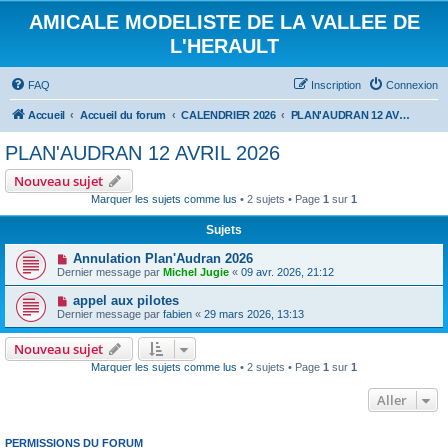
AMICALE MODELISTE DE LA VALLEE DE
L'HERAULT
FAQ
Inscription
Connexion
Accueil
Accueil du forum
CALENDRIER 2026
PLAN'AUDRAN 12 AVRIL 2026
PLAN'AUDRAN 12 AVRIL 2026
Nouveau sujet
Marquer les sujets comme lus
• 2 sujets • Page
1
sur
1
Sujets
Annulation Plan'Audran 2026
Dernier message par
Michel Jugie
«
09 avr. 2026, 21:12
appel aux pilotes
Dernier message par
fabien
«
29 mars 2026, 13:13
Nouveau sujet
Marquer les sujets comme lus
• 2 sujets • Page
1
sur
1
Aller
PERMISSIONS DU FORUM