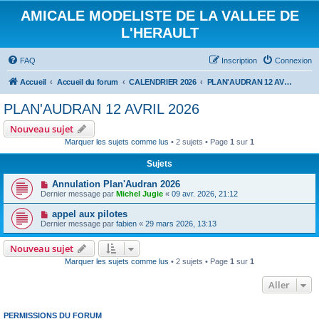
AMICALE MODELISTE DE LA VALLEE DE
L'HERAULT
FAQ
Inscription
Connexion
Accueil
Accueil du forum
CALENDRIER 2026
PLAN'AUDRAN 12 AVRIL 2026
PLAN'AUDRAN 12 AVRIL 2026
Nouveau sujet
Marquer les sujets comme lus
• 2 sujets • Page
1
sur
1
Sujets
Annulation Plan'Audran 2026
Dernier message par
Michel Jugie
«
09 avr. 2026, 21:12
appel aux pilotes
Dernier message par
fabien
«
29 mars 2026, 13:13
Nouveau sujet
Marquer les sujets comme lus
• 2 sujets • Page
1
sur
1
Aller
PERMISSIONS DU FORUM