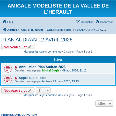
AMICALE MODELISTE DE LA VALLEE DE
L'HERAULT
FAQ
Inscription
Connexion
Accueil
Accueil du forum
CALENDRIER 2026
PLAN'AUDRAN 12 AVRIL 2026
PLAN'AUDRAN 12 AVRIL 2026
Nouveau sujet
Marquer les sujets comme lus
• 2 sujets • Page
1
sur
1
Sujets
Annulation Plan'Audran 2026
Dernier message par
Michel Jugie
«
09 avr. 2026, 21:12
appel aux pilotes
Dernier message par
fabien
«
29 mars 2026, 13:13
Nouveau sujet
Marquer les sujets comme lus
• 2 sujets • Page
1
sur
1
Aller
PERMISSIONS DU FORUM