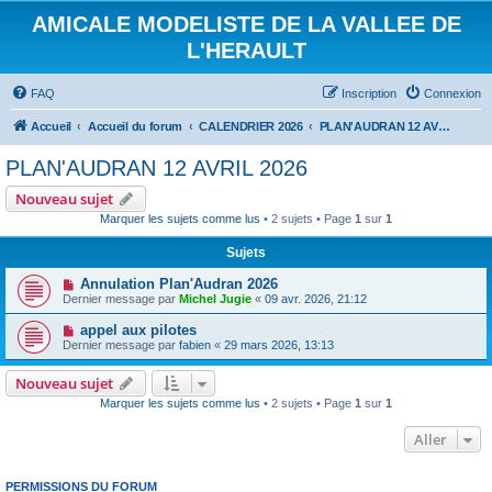
AMICALE MODELISTE DE LA VALLEE DE
L'HERAULT
FAQ
Inscription
Connexion
Accueil
Accueil du forum
CALENDRIER 2026
PLAN'AUDRAN 12 AVRIL 2026
PLAN'AUDRAN 12 AVRIL 2026
Nouveau sujet
Marquer les sujets comme lus
• 2 sujets • Page
1
sur
1
Sujets
Annulation Plan'Audran 2026
Dernier message par
Michel Jugie
«
09 avr. 2026, 21:12
appel aux pilotes
Dernier message par
fabien
«
29 mars 2026, 13:13
Nouveau sujet
Marquer les sujets comme lus
• 2 sujets • Page
1
sur
1
Aller
PERMISSIONS DU FORUM