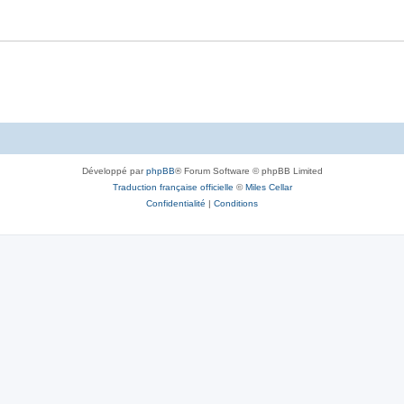
Développé par
phpBB
® Forum Software © phpBB Limited
Traduction française officielle
©
Miles Cellar
Confidentialité
|
Conditions