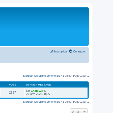
Inscription
Connexion
Marquer les sujets comme lus
• 1 sujet • Page
1
sur
1
VUES
DERNIER MESSAGE
par
Chamy34
2327
20 janv. 2026, 18:27
Marquer les sujets comme lus
• 1 sujet • Page
1
sur
1
Aller