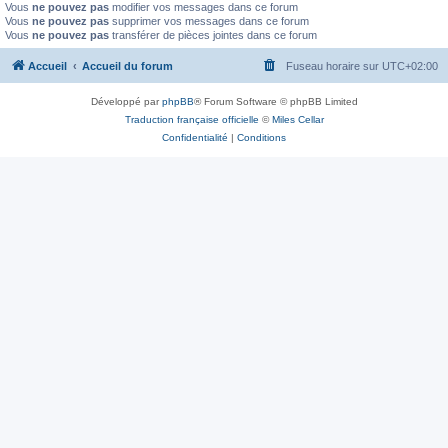
Vous
ne pouvez pas
modifier vos messages dans ce forum
Vous
ne pouvez pas
supprimer vos messages dans ce forum
Vous
ne pouvez pas
transférer de pièces jointes dans ce forum
Accueil
Accueil du forum
Fuseau horaire sur
UTC+02:00
Développé par
phpBB
® Forum Software © phpBB Limited
Traduction française officielle
©
Miles Cellar
Confidentialité
|
Conditions