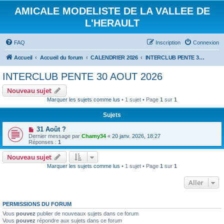
AMICALE MODELISTE DE LA VALLEE DE
L'HERAULT
FAQ
Inscription
Connexion
Accueil
Accueil du forum
CALENDRIER 2026
INTERCLUB PENTE 30 AOUT 2026
INTERCLUB PENTE 30 AOUT 2026
Nouveau sujet
Marquer les sujets comme lus
• 1 sujet • Page
1
sur
1
Sujets
31 Août ?
Dernier message par
Chamy34
«
20 janv. 2026, 18:27
Réponses :
1
Nouveau sujet
Marquer les sujets comme lus
• 1 sujet • Page
1
sur
1
Aller
PERMISSIONS DU FORUM
Vous
pouvez
publier de nouveaux sujets dans ce forum
Vous
pouvez
répondre aux sujets dans ce forum