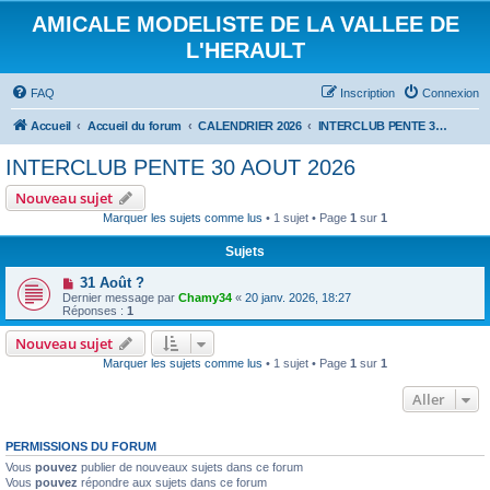
AMICALE MODELISTE DE LA VALLEE DE
L'HERAULT
FAQ
Inscription
Connexion
Accueil
Accueil du forum
CALENDRIER 2026
INTERCLUB PENTE 30 AOUT 2026
INTERCLUB PENTE 30 AOUT 2026
Nouveau sujet
Marquer les sujets comme lus
• 1 sujet • Page
1
sur
1
Sujets
31 Août ?
Dernier message par
Chamy34
«
20 janv. 2026, 18:27
Réponses :
1
Nouveau sujet
Marquer les sujets comme lus
• 1 sujet • Page
1
sur
1
Aller
PERMISSIONS DU FORUM
Vous
pouvez
publier de nouveaux sujets dans ce forum
Vous
pouvez
répondre aux sujets dans ce forum