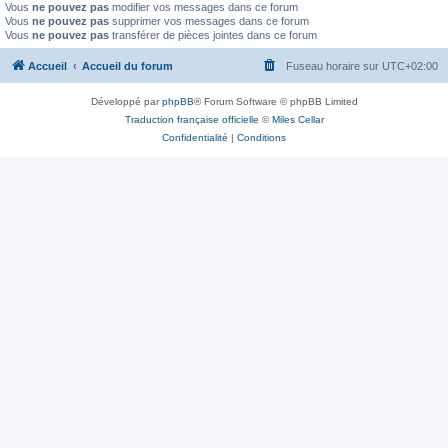
Vous
ne pouvez pas
modifier vos messages dans ce forum
Vous
ne pouvez pas
supprimer vos messages dans ce forum
Vous
ne pouvez pas
transférer de pièces jointes dans ce forum
Accueil
Accueil du forum
Fuseau horaire sur
UTC+02:00
Développé par
phpBB
® Forum Software © phpBB Limited
Traduction française officielle
©
Miles Cellar
Confidentialité
|
Conditions