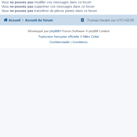
Vous
ne pouvez pas
modifier vos messages dans ce forum
Vous
ne pouvez pas
supprimer vos messages dans ce forum
Vous
ne pouvez pas
transférer de pièces jointes dans ce forum
Accueil
Accueil du forum
Fuseau horaire sur
UTC+02:00
Développé par
phpBB
® Forum Software © phpBB Limited
Traduction française officielle
©
Miles Cellar
Confidentialité
|
Conditions