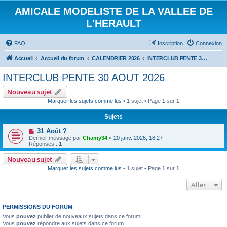
AMICALE MODELISTE DE LA VALLEE DE
L'HERAULT
FAQ
Inscription
Connexion
Accueil
Accueil du forum
CALENDRIER 2026
INTERCLUB PENTE 30 AOUT 2026
INTERCLUB PENTE 30 AOUT 2026
Nouveau sujet
Marquer les sujets comme lus
• 1 sujet • Page
1
sur
1
Sujets
31 Août ?
Dernier message par
Chamy34
«
20 janv. 2026, 18:27
Réponses :
1
Nouveau sujet
Marquer les sujets comme lus
• 1 sujet • Page
1
sur
1
Aller
PERMISSIONS DU FORUM
Vous
pouvez
publier de nouveaux sujets dans ce forum
Vous
pouvez
répondre aux sujets dans ce forum