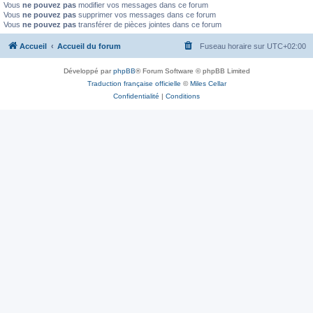
Vous
ne pouvez pas
modifier vos messages dans ce forum
Vous
ne pouvez pas
supprimer vos messages dans ce forum
Vous
ne pouvez pas
transférer de pièces jointes dans ce forum
Accueil
Accueil du forum
Fuseau horaire sur
UTC+02:00
Développé par
phpBB
® Forum Software © phpBB Limited
Traduction française officielle
©
Miles Cellar
Confidentialité
|
Conditions