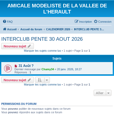
AMICALE MODELISTE DE LA VALLEE DE
L'HERAULT
FAQ
Inscription
Connexion
Accueil
Accueil du forum
CALENDRIER 2026
INTERCLUB PENTE 30 AOUT 2026
INTERCLUB PENTE 30 AOUT 2026
Nouveau sujet
Marquer les sujets comme lus
• 1 sujet • Page
1
sur
1
Sujets
31 Août ?
Dernier message par
Chamy34
«
20 janv. 2026, 18:27
Réponses :
1
Nouveau sujet
Marquer les sujets comme lus
• 1 sujet • Page
1
sur
1
Aller
PERMISSIONS DU FORUM
Vous
pouvez
publier de nouveaux sujets dans ce forum
Vous
pouvez
répondre aux sujets dans ce forum