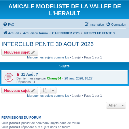
AMICALE MODELISTE DE LA VALLEE DE
L'HERAULT
FAQ
Inscription
Connexion
Accueil
Accueil du forum
CALENDRIER 2026
INTERCLUB PENTE 30 AOUT 2026
INTERCLUB PENTE 30 AOUT 2026
Nouveau sujet
Marquer les sujets comme lus
• 1 sujet • Page
1
sur
1
Sujets
31 Août ?
Dernier message par
Chamy34
«
20 janv. 2026, 18:27
Réponses :
1
Nouveau sujet
Marquer les sujets comme lus
• 1 sujet • Page
1
sur
1
Aller
PERMISSIONS DU FORUM
Vous
pouvez
publier de nouveaux sujets dans ce forum
Vous
pouvez
répondre aux sujets dans ce forum