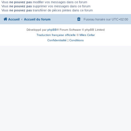
Vous
ne pouvez pas
modifier vos messages dans ce forum
Vous
ne pouvez pas
supprimer vos messages dans ce forum
Vous
ne pouvez pas
transférer de pièces jointes dans ce forum
Accueil
Accueil du forum
Fuseau horaire sur
UTC+02:00
Développé par
phpBB
® Forum Software © phpBB Limited
Traduction française officielle
©
Miles Cellar
Confidentialité
|
Conditions