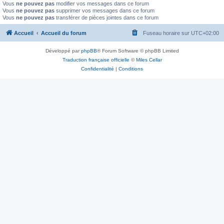
Vous
ne pouvez pas
modifier vos messages dans ce forum
Vous
ne pouvez pas
supprimer vos messages dans ce forum
Vous
ne pouvez pas
transférer de pièces jointes dans ce forum
Accueil
Accueil du forum
Fuseau horaire sur
UTC+02:00
Développé par
phpBB
® Forum Software © phpBB Limited
Traduction française officielle
©
Miles Cellar
Confidentialité
|
Conditions