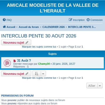
AMICALE MODELISTE DE LA VALLEE DE
L'HERAULT
FAQ
Inscription
Connexion
Accueil
Accueil du forum
CALENDRIER 2026
INTERCLUB PENTE 30 AOUT 2026
INTERCLUB PENTE 30 AOUT 2026
Nouveau sujet
Marquer les sujets comme lus
• 1 sujet • Page
1
sur
1
Sujets
31 Août ?
Dernier message par
Chamy34
«
20 janv. 2026, 18:27
Réponses :
1
Nouveau sujet
Marquer les sujets comme lus
• 1 sujet • Page
1
sur
1
Aller
PERMISSIONS DU FORUM
Vous
pouvez
publier de nouveaux sujets dans ce forum
Vous
pouvez
répondre aux sujets dans ce forum