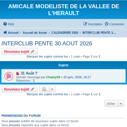
AMICALE MODELISTE DE LA VALLEE DE
L'HERAULT
FAQ
Inscription
Connexion
Accueil
Accueil du forum
CALENDRIER 2026
INTERCLUB PENTE 30 AOUT 2026
INTERCLUB PENTE 30 AOUT 2026
Nouveau sujet
Marquer les sujets comme lus
• 1 sujet • Page
1
sur
1
Sujets
31 Août ?
Dernier message par
Chamy34
«
20 janv. 2026, 18:27
Réponses :
1
Nouveau sujet
Marquer les sujets comme lus
• 1 sujet • Page
1
sur
1
Aller
PERMISSIONS DU FORUM
Vous
pouvez
publier de nouveaux sujets dans ce forum
Vous
pouvez
répondre aux sujets dans ce forum