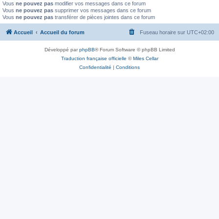
Vous
ne pouvez pas
modifier vos messages dans ce forum
Vous
ne pouvez pas
supprimer vos messages dans ce forum
Vous
ne pouvez pas
transférer de pièces jointes dans ce forum
Accueil
Accueil du forum
Fuseau horaire sur
UTC+02:00
Développé par
phpBB
® Forum Software © phpBB Limited
Traduction française officielle
©
Miles Cellar
Confidentialité
|
Conditions