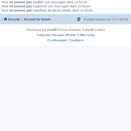
Vous
ne pouvez pas
modifier vos messages dans ce forum
Vous
ne pouvez pas
supprimer vos messages dans ce forum
Vous
ne pouvez pas
transférer de pièces jointes dans ce forum
Accueil
Accueil du forum
Fuseau horaire sur
UTC+02:00
Développé par
phpBB
® Forum Software © phpBB Limited
Traduction française officielle
©
Miles Cellar
Confidentialité
|
Conditions