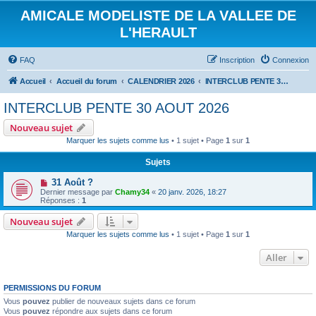
AMICALE MODELISTE DE LA VALLEE DE
L'HERAULT
FAQ
Inscription
Connexion
Accueil
Accueil du forum
CALENDRIER 2026
INTERCLUB PENTE 30 AOUT 2026
INTERCLUB PENTE 30 AOUT 2026
Nouveau sujet
Marquer les sujets comme lus
• 1 sujet • Page
1
sur
1
Sujets
31 Août ?
Dernier message par
Chamy34
«
20 janv. 2026, 18:27
Réponses :
1
Nouveau sujet
Marquer les sujets comme lus
• 1 sujet • Page
1
sur
1
Aller
PERMISSIONS DU FORUM
Vous
pouvez
publier de nouveaux sujets dans ce forum
Vous
pouvez
répondre aux sujets dans ce forum