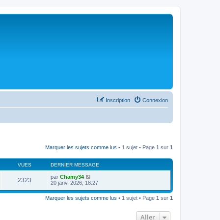
Inscription
Connexion
Marquer les sujets comme lus
• 1 sujet • Page
1
sur
1
VUES
DERNIER MESSAGE
par
Chamy34
2323
20 janv. 2026, 18:27
Marquer les sujets comme lus
• 1 sujet • Page
1
sur
1
Aller