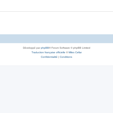
Développé par
phpBB
® Forum Software © phpBB Limited
Traduction française officielle
©
Miles Cellar
Confidentialité
|
Conditions