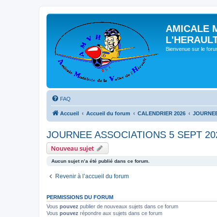
AMICALE 
L'HERAUL
Bienvenue sur le for
FAQ
Accueil
Accueil du forum
CALENDRIER 2026
JOURNEE
JOURNEE ASSOCIATIONS 5 SEPT 20
Nouveau sujet
Aucun sujet n’a été publié dans ce forum.
Revenir à l’accueil du forum
PERMISSIONS DU FORUM
Vous
pouvez
publier de nouveaux sujets dans ce forum
Vous
pouvez
répondre aux sujets dans ce forum