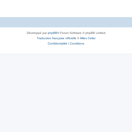
Développé par
phpBB
® Forum Software © phpBB Limited
Traduction française officielle
©
Miles Cellar
Confidentialité
|
Conditions