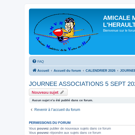
AMICALE 
L'HERAUL
Bienvenue sur le for
FAQ
Accueil
Accueil du forum
CALENDRIER 2026
JOURNEE
JOURNEE ASSOCIATIONS 5 SEPT 20
Nouveau sujet
Aucun sujet n’a été publié dans ce forum.
Revenir à l’accueil du forum
PERMISSIONS DU FORUM
Vous
pouvez
publier de nouveaux sujets dans ce forum
Vous
pouvez
répondre aux sujets dans ce forum