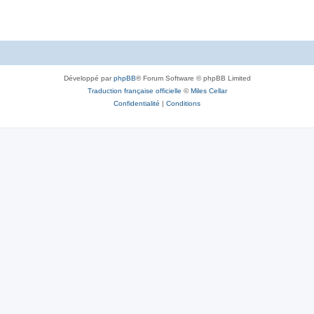
Développé par
phpBB
® Forum Software © phpBB Limited
Traduction française officielle
©
Miles Cellar
Confidentialité
|
Conditions