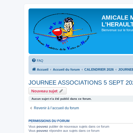
AMICALE 
L'HERAUL
Bienvenue sur le for
FAQ
Accueil
Accueil du forum
CALENDRIER 2026
JOURNEE
JOURNEE ASSOCIATIONS 5 SEPT 20
Nouveau sujet
Aucun sujet n’a été publié dans ce forum.
Revenir à l’accueil du forum
PERMISSIONS DU FORUM
Vous
pouvez
publier de nouveaux sujets dans ce forum
Vous
pouvez
répondre aux sujets dans ce forum