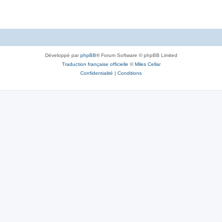
Développé par
phpBB
® Forum Software © phpBB Limited
Traduction française officielle
©
Miles Cellar
Confidentialité
|
Conditions