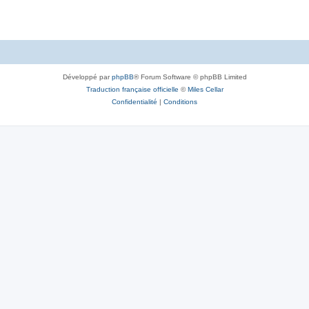
Développé par
phpBB
® Forum Software © phpBB Limited
Traduction française officielle
©
Miles Cellar
Confidentialité
|
Conditions