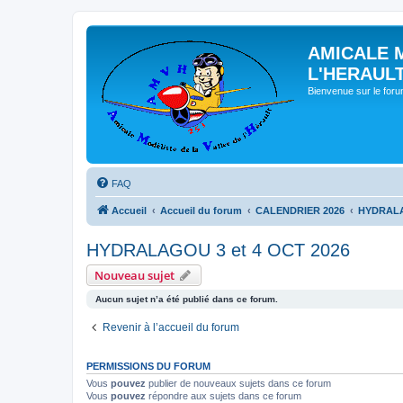
AMICALE 
L'HERAUL
Bienvenue sur le for
FAQ
Accueil
Accueil du forum
CALENDRIER 2026
HYDRALA
HYDRALAGOU 3 et 4 OCT 2026
Nouveau sujet
Aucun sujet n’a été publié dans ce forum.
Revenir à l’accueil du forum
PERMISSIONS DU FORUM
Vous
pouvez
publier de nouveaux sujets dans ce forum
Vous
pouvez
répondre aux sujets dans ce forum