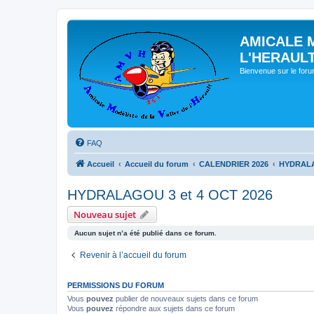
AMICALE 
L'HERAUL
Bienvenue sur le for
FAQ
Accueil
Accueil du forum
CALENDRIER 2026
HYDRALA
HYDRALAGOU 3 et 4 OCT 2026
Nouveau sujet
Aucun sujet n’a été publié dans ce forum.
Revenir à l’accueil du forum
PERMISSIONS DU FORUM
Vous
pouvez
publier de nouveaux sujets dans ce forum
Vous
pouvez
répondre aux sujets dans ce forum