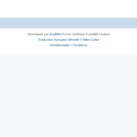
Développé par
phpBB
® Forum Software © phpBB Limited
Traduction française officielle
©
Miles Cellar
Confidentialité
|
Conditions