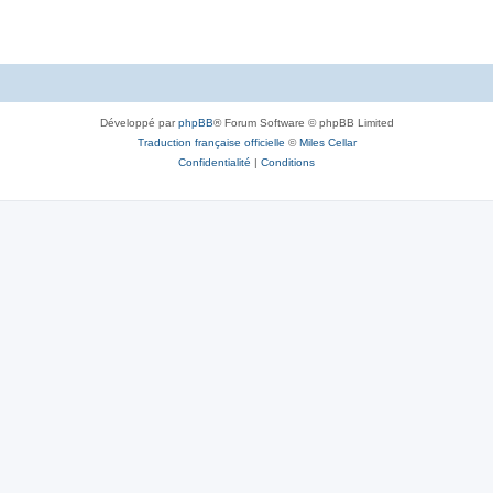
Développé par
phpBB
® Forum Software © phpBB Limited
Traduction française officielle
©
Miles Cellar
Confidentialité
|
Conditions