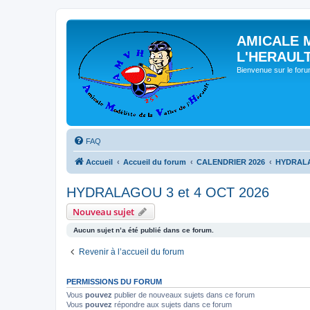
AMICALE 
L'HERAUL
Bienvenue sur le for
FAQ
Accueil
Accueil du forum
CALENDRIER 2026
HYDRALA
HYDRALAGOU 3 et 4 OCT 2026
Nouveau sujet
Aucun sujet n’a été publié dans ce forum.
Revenir à l’accueil du forum
PERMISSIONS DU FORUM
Vous
pouvez
publier de nouveaux sujets dans ce forum
Vous
pouvez
répondre aux sujets dans ce forum