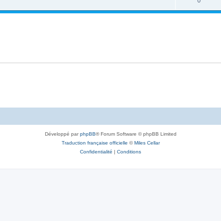
0
Développé par
phpBB
® Forum Software © phpBB Limited
Traduction française officielle
©
Miles Cellar
Confidentialité
|
Conditions