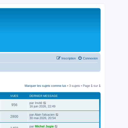
Inscription
Connexion
Marquer les sujets comme lus
• 3 sujets • Page
1
sur
1
VUES
DERNIER MESSAGE
par
Invité
956
16 juin 2026, 22:49
par
Alain l’alsacien
2800
30 mai 2026, 20:54
par
Michel Jugie