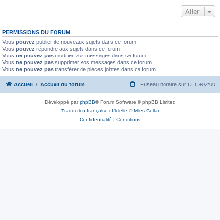
Aller
PERMISSIONS DU FORUM
Vous
pouvez
publier de nouveaux sujets dans ce forum
Vous
pouvez
répondre aux sujets dans ce forum
Vous
ne pouvez pas
modifier vos messages dans ce forum
Vous
ne pouvez pas
supprimer vos messages dans ce forum
Vous
ne pouvez pas
transférer de pièces jointes dans ce forum
Accueil
Accueil du forum
Fuseau horaire sur
UTC+02:00
Développé par
phpBB
® Forum Software © phpBB Limited
Traduction française officielle
©
Miles Cellar
Confidentialité
|
Conditions