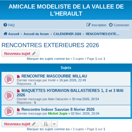
AMICALE MODELISTE DE LA VALLEE DE
L'HERAULT
FAQ
Inscription
Connexion
Accueil
Accueil du forum
CALENDRIER 2026
RENCONTRES EXTERIEURES 2026
RENCONTRES EXTERIEURES 2026
Nouveau sujet
Marquer les sujets comme lus
• 3 sujets • Page
1
sur
1
Sujets
RENCONTRE MASCOURBE MILLAU
Dernier message par
Invité
«
16 juin 2026, 22:49
Réponses :
3
MAQUETTES HYDRAVION BALLASTIERES 1, 2 et 3 MAI
2026
Dernier message par
Alain l’alsacien
«
30 mai 2026, 20:54
Réponses :
5
Rencontre Indoor Sauvian 8 février 2026
Dernier message par
Michel Jugie
«
02 févr. 2026, 15:04
Nouveau sujet
Marquer les sujets comme lus
• 3 sujets • Page
1
sur
1