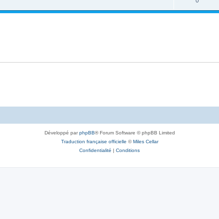
0
Développé par
phpBB
® Forum Software © phpBB Limited
Traduction française officielle
©
Miles Cellar
Confidentialité
|
Conditions