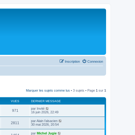
Inscription
Connexion
Marquer les sujets comme lus
• 3 sujets • Page
1
sur
1
VUES
DERNIER MESSAGE
par
Invité
971
16 juin 2026, 22:49
par
Alain l’alsacien
2811
30 mai 2026, 20:54
par
Michel Jugie