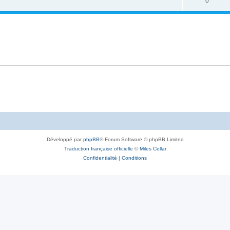
0
Développé par
phpBB
® Forum Software © phpBB Limited
Traduction française officielle
©
Miles Cellar
Confidentialité
|
Conditions