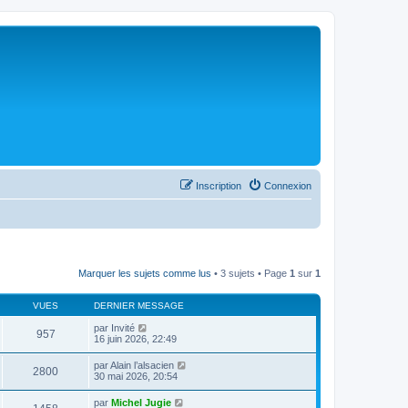
Inscription
Connexion
Marquer les sujets comme lus
• 3 sujets • Page
1
sur
1
VUES
DERNIER MESSAGE
par
Invité
957
16 juin 2026, 22:49
par
Alain l’alsacien
2800
30 mai 2026, 20:54
par
Michel Jugie