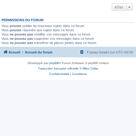
Aller
PERMISSIONS DU FORUM
Vous
pouvez
publier de nouveaux sujets dans ce forum
Vous
pouvez
répondre aux sujets dans ce forum
Vous
ne pouvez pas
modifier vos messages dans ce forum
Vous
ne pouvez pas
supprimer vos messages dans ce forum
Vous
ne pouvez pas
transférer de pièces jointes dans ce forum
Accueil
Accueil du forum
Fuseau horaire sur
UTC+02:00
Développé par
phpBB
® Forum Software © phpBB Limited
Traduction française officielle
©
Miles Cellar
Confidentialité
|
Conditions