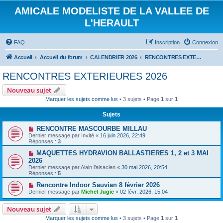
AMICALE MODELISTE DE LA VALLEE DE
L'HERAULT
FAQ
Inscription
Connexion
Accueil
Accueil du forum
CALENDRIER 2026
RENCONTRES EXTERIEURES 2026
RENCONTRES EXTERIEURES 2026
Nouveau sujet
Marquer les sujets comme lus
• 3 sujets • Page
1
sur
1
Sujets
RENCONTRE MASCOURBE MILLAU
Dernier message par
Invité
«
16 juin 2026, 22:49
Réponses :
3
MAQUETTES HYDRAVION BALLASTIERES 1, 2 et 3 MAI
2026
Dernier message par
Alain l’alsacien
«
30 mai 2026, 20:54
Réponses :
5
Rencontre Indoor Sauvian 8 février 2026
Dernier message par
Michel Jugie
«
02 févr. 2026, 15:04
Nouveau sujet
Marquer les sujets comme lus
• 3 sujets • Page
1
sur
1