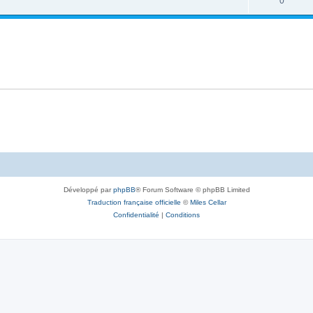
0
Développé par
phpBB
® Forum Software © phpBB Limited
Traduction française officielle
©
Miles Cellar
Confidentialité
|
Conditions