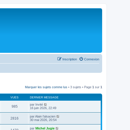
Inscription
Connexion
Marquer les sujets comme lus
• 3 sujets • Page
1
sur
1
VUES
DERNIER MESSAGE
par
Invité
985
16 juin 2026, 22:49
par
Alain l’alsacien
2816
30 mai 2026, 20:54
par
Michel Jugie