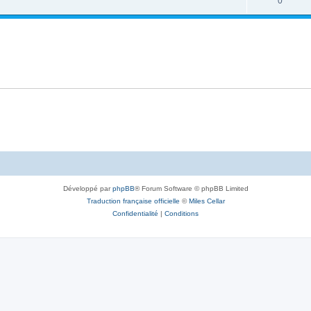
0
Développé par
phpBB
® Forum Software © phpBB Limited
Traduction française officielle
©
Miles Cellar
Confidentialité
|
Conditions