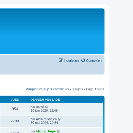
Inscription
Connexion
Marquer les sujets comme lus
• 3 sujets • Page
1
sur
1
VUES
DERNIER MESSAGE
par
Invité
954
16 juin 2026, 22:49
par
Alain l’alsacien
2799
30 mai 2026, 20:54
par
Michel Jugie