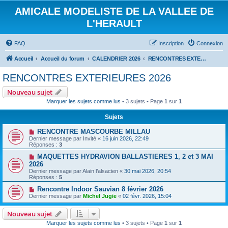
AMICALE MODELISTE DE LA VALLEE DE
L'HERAULT
FAQ
Inscription
Connexion
Accueil
Accueil du forum
CALENDRIER 2026
RENCONTRES EXTERIEURES 2026
RENCONTRES EXTERIEURES 2026
Nouveau sujet
Marquer les sujets comme lus
• 3 sujets • Page
1
sur
1
Sujets
RENCONTRE MASCOURBE MILLAU
Dernier message par
Invité
«
16 juin 2026, 22:49
Réponses :
3
MAQUETTES HYDRAVION BALLASTIERES 1, 2 et 3 MAI
2026
Dernier message par
Alain l’alsacien
«
30 mai 2026, 20:54
Réponses :
5
Rencontre Indoor Sauvian 8 février 2026
Dernier message par
Michel Jugie
«
02 févr. 2026, 15:04
Nouveau sujet
Marquer les sujets comme lus
• 3 sujets • Page
1
sur
1