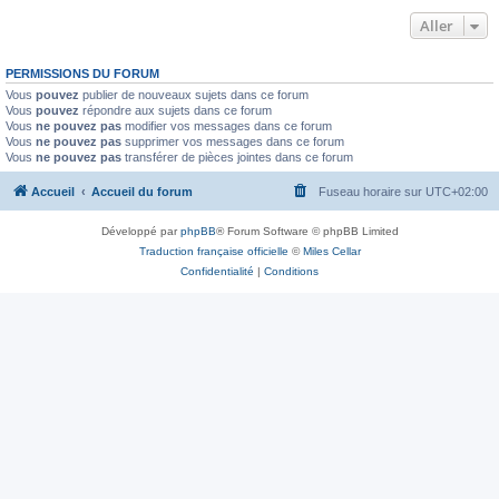
Aller
PERMISSIONS DU FORUM
Vous
pouvez
publier de nouveaux sujets dans ce forum
Vous
pouvez
répondre aux sujets dans ce forum
Vous
ne pouvez pas
modifier vos messages dans ce forum
Vous
ne pouvez pas
supprimer vos messages dans ce forum
Vous
ne pouvez pas
transférer de pièces jointes dans ce forum
Accueil
Accueil du forum
Fuseau horaire sur
UTC+02:00
Développé par
phpBB
® Forum Software © phpBB Limited
Traduction française officielle
©
Miles Cellar
Confidentialité
|
Conditions