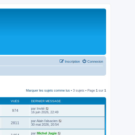
Inscription
Connexion
Marquer les sujets comme lus
• 3 sujets • Page
1
sur
1
VUES
DERNIER MESSAGE
par
Invité
974
16 juin 2026, 22:49
par
Alain l’alsacien
2811
30 mai 2026, 20:54
par
Michel Jugie