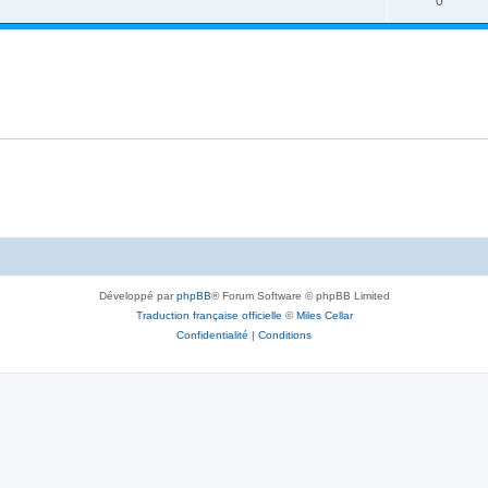
0
Développé par
phpBB
® Forum Software © phpBB Limited
Traduction française officielle
©
Miles Cellar
Confidentialité
|
Conditions