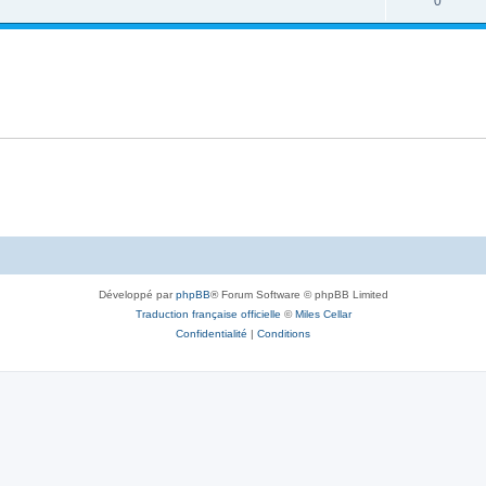
0
Développé par
phpBB
® Forum Software © phpBB Limited
Traduction française officielle
©
Miles Cellar
Confidentialité
|
Conditions