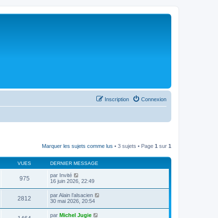
Inscription
Connexion
Marquer les sujets comme lus
• 3 sujets • Page
1
sur
1
VUES
DERNIER MESSAGE
par
Invité
975
16 juin 2026, 22:49
par
Alain l’alsacien
2812
30 mai 2026, 20:54
par
Michel Jugie