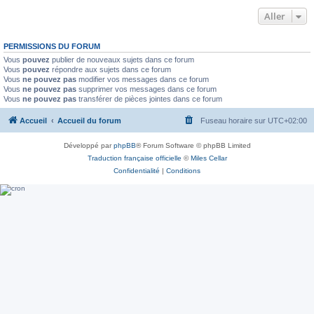
Aller
PERMISSIONS DU FORUM
Vous
pouvez
publier de nouveaux sujets dans ce forum
Vous
pouvez
répondre aux sujets dans ce forum
Vous
ne pouvez pas
modifier vos messages dans ce forum
Vous
ne pouvez pas
supprimer vos messages dans ce forum
Vous
ne pouvez pas
transférer de pièces jointes dans ce forum
Accueil
Accueil du forum
Fuseau horaire sur
UTC+02:00
Développé par
phpBB
® Forum Software © phpBB Limited
Traduction française officielle
©
Miles Cellar
Confidentialité
|
Conditions