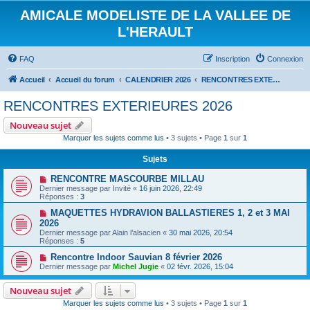
AMICALE MODELISTE DE LA VALLEE DE
L'HERAULT
FAQ
Inscription
Connexion
Accueil
Accueil du forum
CALENDRIER 2026
RENCONTRES EXTERIEURES 2026
RENCONTRES EXTERIEURES 2026
Nouveau sujet
Marquer les sujets comme lus
• 3 sujets • Page
1
sur
1
Sujets
RENCONTRE MASCOURBE MILLAU
Dernier message par
Invité
«
16 juin 2026, 22:49
Réponses :
3
MAQUETTES HYDRAVION BALLASTIERES 1, 2 et 3 MAI
2026
Dernier message par
Alain l’alsacien
«
30 mai 2026, 20:54
Réponses :
5
Rencontre Indoor Sauvian 8 février 2026
Dernier message par
Michel Jugie
«
02 févr. 2026, 15:04
Nouveau sujet
Marquer les sujets comme lus
• 3 sujets • Page
1
sur
1