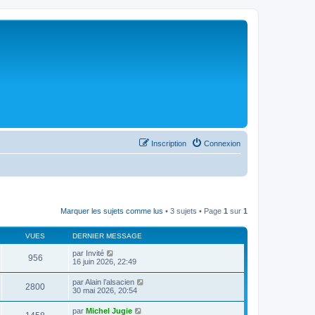
Inscription
Connexion
Marquer les sujets comme lus
• 3 sujets • Page
1
sur
1
VUES
DERNIER MESSAGE
par
Invité
956
16 juin 2026, 22:49
par
Alain l’alsacien
2800
30 mai 2026, 20:54
par
Michel Jugie