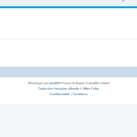
0
Développé par
phpBB
® Forum Software © phpBB Limited
Traduction française officielle
©
Miles Cellar
Confidentialité
|
Conditions