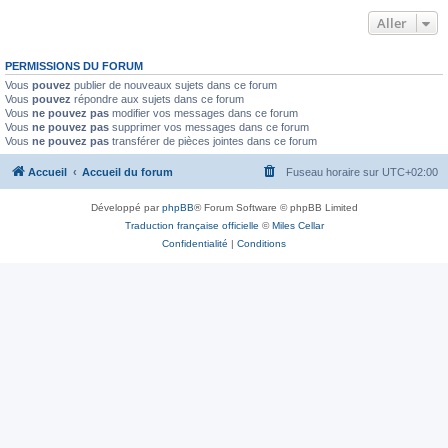
Aller
PERMISSIONS DU FORUM
Vous
pouvez
publier de nouveaux sujets dans ce forum
Vous
pouvez
répondre aux sujets dans ce forum
Vous
ne pouvez pas
modifier vos messages dans ce forum
Vous
ne pouvez pas
supprimer vos messages dans ce forum
Vous
ne pouvez pas
transférer de pièces jointes dans ce forum
Accueil
Accueil du forum
Fuseau horaire sur
UTC+02:00
Développé par
phpBB
® Forum Software © phpBB Limited
Traduction française officielle
©
Miles Cellar
Confidentialité
|
Conditions