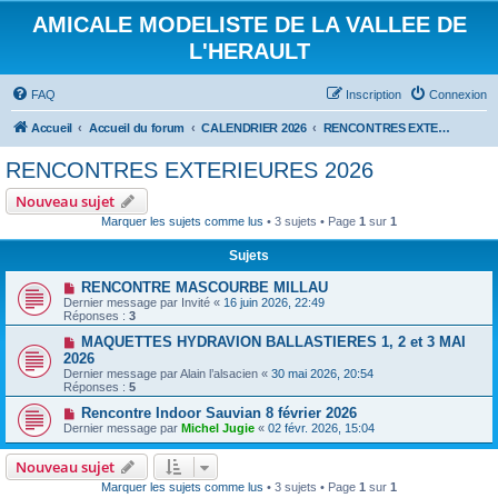
AMICALE MODELISTE DE LA VALLEE DE
L'HERAULT
FAQ
Inscription
Connexion
Accueil
Accueil du forum
CALENDRIER 2026
RENCONTRES EXTERIEURES 2026
RENCONTRES EXTERIEURES 2026
Nouveau sujet
Marquer les sujets comme lus
• 3 sujets • Page
1
sur
1
Sujets
RENCONTRE MASCOURBE MILLAU
Dernier message par
Invité
«
16 juin 2026, 22:49
Réponses :
3
MAQUETTES HYDRAVION BALLASTIERES 1, 2 et 3 MAI
2026
Dernier message par
Alain l’alsacien
«
30 mai 2026, 20:54
Réponses :
5
Rencontre Indoor Sauvian 8 février 2026
Dernier message par
Michel Jugie
«
02 févr. 2026, 15:04
Nouveau sujet
Marquer les sujets comme lus
• 3 sujets • Page
1
sur
1