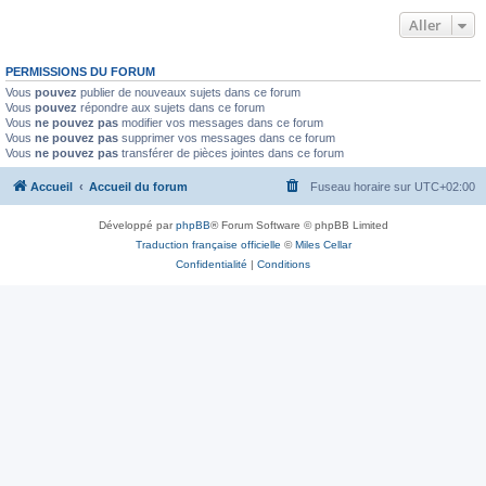
Aller
PERMISSIONS DU FORUM
Vous
pouvez
publier de nouveaux sujets dans ce forum
Vous
pouvez
répondre aux sujets dans ce forum
Vous
ne pouvez pas
modifier vos messages dans ce forum
Vous
ne pouvez pas
supprimer vos messages dans ce forum
Vous
ne pouvez pas
transférer de pièces jointes dans ce forum
Accueil
Accueil du forum
Fuseau horaire sur
UTC+02:00
Développé par
phpBB
® Forum Software © phpBB Limited
Traduction française officielle
©
Miles Cellar
Confidentialité
|
Conditions