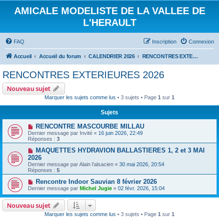
AMICALE MODELISTE DE LA VALLEE DE
L'HERAULT
FAQ
Inscription
Connexion
Accueil
Accueil du forum
CALENDRIER 2026
RENCONTRES EXTERIEURES 2026
RENCONTRES EXTERIEURES 2026
Nouveau sujet
Marquer les sujets comme lus
• 3 sujets • Page
1
sur
1
Sujets
RENCONTRE MASCOURBE MILLAU
Dernier message par
Invité
«
16 juin 2026, 22:49
Réponses :
3
MAQUETTES HYDRAVION BALLASTIERES 1, 2 et 3 MAI
2026
Dernier message par
Alain l’alsacien
«
30 mai 2026, 20:54
Réponses :
5
Rencontre Indoor Sauvian 8 février 2026
Dernier message par
Michel Jugie
«
02 févr. 2026, 15:04
Nouveau sujet
Marquer les sujets comme lus
• 3 sujets • Page
1
sur
1