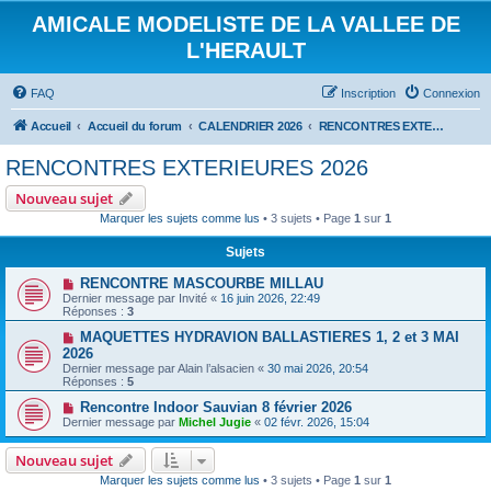
AMICALE MODELISTE DE LA VALLEE DE
L'HERAULT
FAQ
Inscription
Connexion
Accueil
Accueil du forum
CALENDRIER 2026
RENCONTRES EXTERIEURES 2026
RENCONTRES EXTERIEURES 2026
Nouveau sujet
Marquer les sujets comme lus
• 3 sujets • Page
1
sur
1
Sujets
RENCONTRE MASCOURBE MILLAU
Dernier message par
Invité
«
16 juin 2026, 22:49
Réponses :
3
MAQUETTES HYDRAVION BALLASTIERES 1, 2 et 3 MAI
2026
Dernier message par
Alain l’alsacien
«
30 mai 2026, 20:54
Réponses :
5
Rencontre Indoor Sauvian 8 février 2026
Dernier message par
Michel Jugie
«
02 févr. 2026, 15:04
Nouveau sujet
Marquer les sujets comme lus
• 3 sujets • Page
1
sur
1