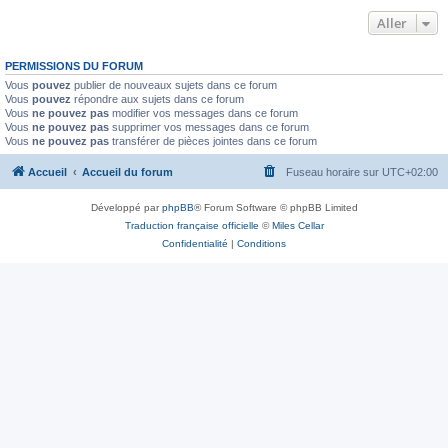
Aller
PERMISSIONS DU FORUM
Vous
pouvez
publier de nouveaux sujets dans ce forum
Vous
pouvez
répondre aux sujets dans ce forum
Vous
ne pouvez pas
modifier vos messages dans ce forum
Vous
ne pouvez pas
supprimer vos messages dans ce forum
Vous
ne pouvez pas
transférer de pièces jointes dans ce forum
Accueil
Accueil du forum
Fuseau horaire sur
UTC+02:00
Développé par
phpBB
® Forum Software © phpBB Limited
Traduction française officielle
©
Miles Cellar
Confidentialité
|
Conditions