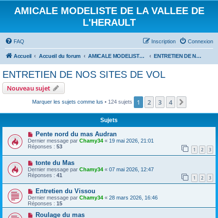
AMICALE MODELISTE DE LA VALLEE DE
L'HERAULT
FAQ
Inscription
Connexion
Accueil
Accueil du forum
AMICALE MODELISTE DE LA VALLEE DE L'HERAULT
ENTRETIEN DE NOS SITES DE VOL
ENTRETIEN DE NOS SITES DE VOL
Nouveau sujet
1
2
3
4
Suivant
Marquer les sujets comme lus
• 124 sujets
Sujets
Pente nord du mas Audran
Dernier message par
Chamy34
«
19 mai 2026, 21:01
Réponses :
53
1
2
3
tonte du Mas
Dernier message par
Chamy34
«
07 mai 2026, 12:47
Réponses :
41
1
2
3
Entretien du Vissou
Dernier message par
Chamy34
«
28 mars 2026, 16:46
Réponses :
15
Roulage du mas