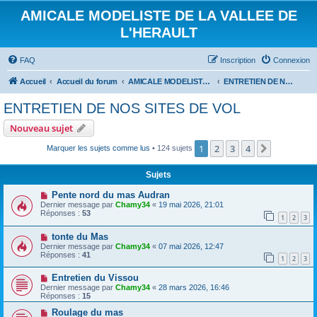
AMICALE MODELISTE DE LA VALLEE DE
L'HERAULT
FAQ
Inscription
Connexion
Accueil
Accueil du forum
AMICALE MODELISTE DE LA VALLEE DE L'HERAULT
ENTRETIEN DE NOS SITES DE VOL
ENTRETIEN DE NOS SITES DE VOL
Nouveau sujet
1
2
3
4
Suivant
Marquer les sujets comme lus
• 124 sujets
Sujets
Pente nord du mas Audran
Dernier message par
Chamy34
«
19 mai 2026, 21:01
Réponses :
53
1
2
3
tonte du Mas
Dernier message par
Chamy34
«
07 mai 2026, 12:47
Réponses :
41
1
2
3
Entretien du Vissou
Dernier message par
Chamy34
«
28 mars 2026, 16:46
Réponses :
15
Roulage du mas