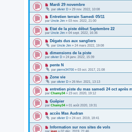
Mardi 29 novembre
par
olivier D
» 29 nov. 2022, 10:08
Entretien terrain Samedi 05/11
par
Uncle Jim
» 03 nov. 2022, 21:00
Etat de la piste début Septembre 22
par
Uncle Jim
» 04 sept. 2022, 16:36
Dégats dus aux sangliers
par
Uncle Jim
» 24 mars 2022, 19:08
dimensions de la piste
par
olivier D
» 24 janv. 2022, 15:39
pente N
par
pierre34700
» 03 oct. 2017, 21:08
Zone vie
par
olivier D
» 26 févr. 2021, 13:13
entretien piste du mas samedi 24 oct après m
par
Chamy34
» 23 oct. 2020, 19:12
Guêpier
par
Chamy34
» 01 août 2020, 19:31
accès Mas Audran
par
olivier D
» 24 oct. 2019, 18:41
Information sur nos sites de vols
par
jean
» 02 déc. 2019, 21:46