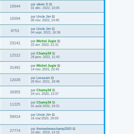
par
olivier D
10044
01 déc. 2022, 10:05
par
Uncle Jim
10204
05 nov. 2022, 14:45
par
Uncle Jim
9753
04 sept. 2022, 16:36
par
Michel Jugie
23141
22 avr. 2022, 21:31
par
Chamy34
12522
28 janv. 2022, 11:43
par
Michel Jugie
31491
14 nov. 2021, 22:42
par
Lexazam
12028
26 févr. 2021, 18:48
par
Chamy34
20355
24 oct. 2020, 13:37
par
Chamy34
11225
01 août 2020, 19:31
par
Uncle Jim
50014
16 mai 2020, 19:03
par
thomasbeauchamp2003
27774
10 déc. 2019, 14:15