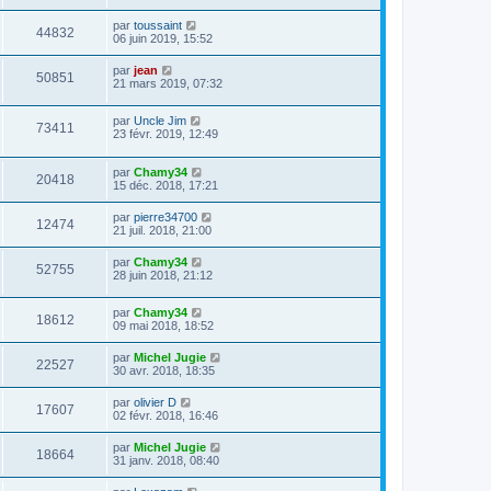
par
toussaint
44832
06 juin 2019, 15:52
par
jean
50851
21 mars 2019, 07:32
par
Uncle Jim
73411
23 févr. 2019, 12:49
par
Chamy34
20418
15 déc. 2018, 17:21
par
pierre34700
12474
21 juil. 2018, 21:00
par
Chamy34
52755
28 juin 2018, 21:12
par
Chamy34
18612
09 mai 2018, 18:52
par
Michel Jugie
22527
30 avr. 2018, 18:35
par
olivier D
17607
02 févr. 2018, 16:46
par
Michel Jugie
18664
31 janv. 2018, 08:40