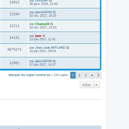
par
Lexazam
16912
30 janv. 2018, 12:43
par
pierre34700
12184
02 oct. 2017, 18:25
par
Chamy34
12211
02 oct. 2017, 13:23
par
jean
14131
23 juin 2017, 11:41
par
Jean Louis AFFLARD
8875271
10 juin 2017, 09:54
par
pierre34700
12991
07 juin 2017, 14:27
1
2
3
4
Suivant
Marquer les sujets comme lus
• 124 sujets
Aller