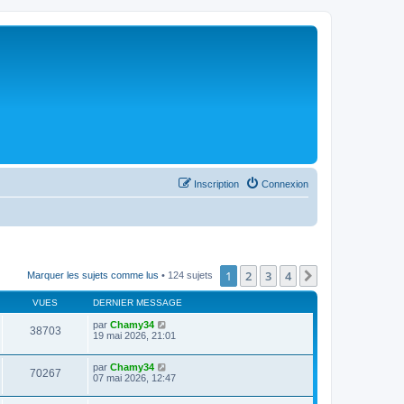
Inscription
Connexion
1
2
3
4
Suivant
Marquer les sujets comme lus
• 124 sujets
VUES
DERNIER MESSAGE
par
Chamy34
38703
19 mai 2026, 21:01
par
Chamy34
70267
07 mai 2026, 12:47