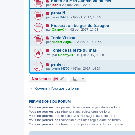
Photo du Mas Audran vu du ciel
par
jean
» 29 janv. 2018, 22:59
pente N
par
pierre34700
» 02 oct. 2017, 18:25
Préparation berges du Salagou
par
Chamy34
» 02 oct. 2017, 13:23
Tonte Vissou
par
Michel Jugie
» 22 juin 2017, 11:06
Tonte de la piste du mas
par
Chamy34
» 10 juin 2016, 23:28
pente n
par
pierre34700
» 07 juin 2017, 14:24
Nouveau sujet
Revenir à l’accueil du forum
PERMISSIONS DU FORUM
Vous
ne pouvez pas
publier de nouveaux sujets dans ce forum
Vous
ne pouvez pas
répondre aux sujets dans ce forum
Vous
ne pouvez pas
modifier vos messages dans ce forum
Vous
ne pouvez pas
supprimer vos messages dans ce forum
Vous
ne pouvez pas
transférer de pièces jointes dans ce forum