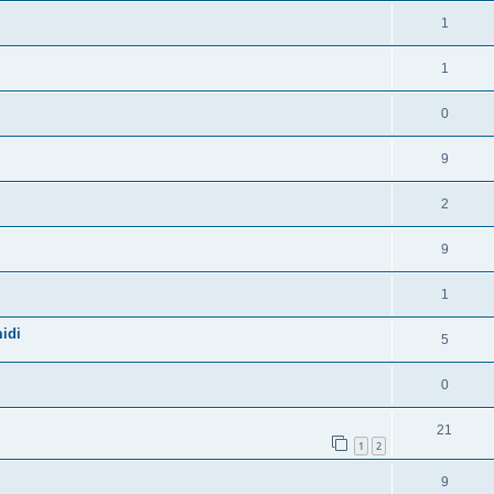
1
1
0
9
2
9
1
idi
5
0
21
1
2
9