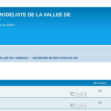
MODELISTE DE LA VALLEE DE
T
um de l'AMVH
ALLEE DE L'HERAULT
ENTRETIEN DE NOS SITES DE VOL
RÉPONSES
53
1
2
3
41
1
2
3