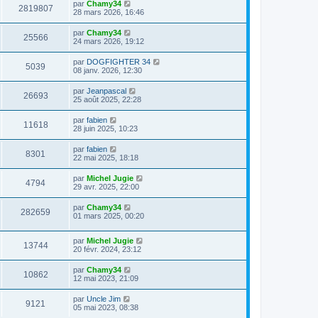
par
Chamy34
2819807
28 mars 2026, 16:46
par
Chamy34
25566
24 mars 2026, 19:12
par
DOGFIGHTER 34
5039
08 janv. 2026, 12:30
par
Jeanpascal
26693
25 août 2025, 22:28
par
fabien
11618
28 juin 2025, 10:23
par
fabien
8301
22 mai 2025, 18:18
par
Michel Jugie
4794
29 avr. 2025, 22:00
par
Chamy34
282659
01 mars 2025, 00:20
par
Michel Jugie
13744
20 févr. 2024, 23:12
par
Chamy34
10862
12 mai 2023, 21:09
par
Uncle Jim
9121
05 mai 2023, 08:38