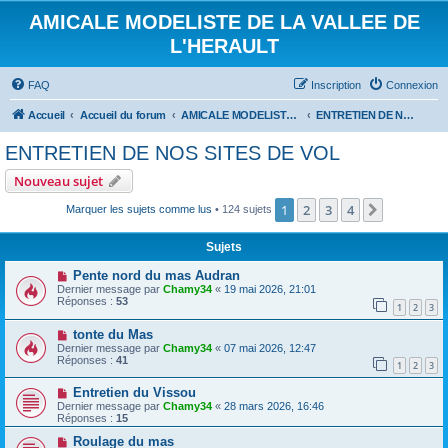
AMICALE MODELISTE DE LA VALLEE DE
L'HERAULT
FAQ
Inscription
Connexion
Accueil
Accueil du forum
AMICALE MODELISTE DE LA VALLEE DE L'HERAULT
ENTRETIEN DE NOS SITES DE VOL
ENTRETIEN DE NOS SITES DE VOL
Nouveau sujet
1
2
3
4
Suivant
Marquer les sujets comme lus
• 124 sujets
Sujets
Pente nord du mas Audran
Dernier message par
Chamy34
«
19 mai 2026, 21:01
Réponses :
53
1
2
3
tonte du Mas
Dernier message par
Chamy34
«
07 mai 2026, 12:47
Réponses :
41
1
2
3
Entretien du Vissou
Dernier message par
Chamy34
«
28 mars 2026, 16:46
Réponses :
15
Roulage du mas