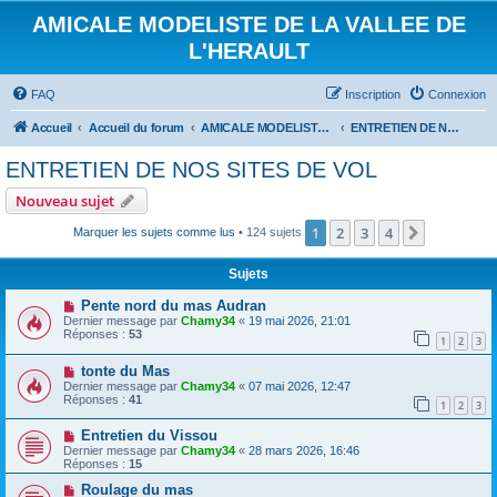
AMICALE MODELISTE DE LA VALLEE DE
L'HERAULT
FAQ
Inscription
Connexion
Accueil
Accueil du forum
AMICALE MODELISTE DE LA VALLEE DE L'HERAULT
ENTRETIEN DE NOS SITES DE VOL
ENTRETIEN DE NOS SITES DE VOL
Nouveau sujet
1
2
3
4
Suivant
Marquer les sujets comme lus
• 124 sujets
Sujets
Pente nord du mas Audran
Dernier message par
Chamy34
«
19 mai 2026, 21:01
Réponses :
53
1
2
3
tonte du Mas
Dernier message par
Chamy34
«
07 mai 2026, 12:47
Réponses :
41
1
2
3
Entretien du Vissou
Dernier message par
Chamy34
«
28 mars 2026, 16:46
Réponses :
15
Roulage du mas