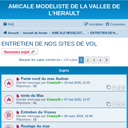
AMICALE MODELISTE DE LA VALLEE DE
L'HERAULT
FAQ
Inscription
Connexion
Accueil
Accueil du forum
AMICALE MODELISTE DE LA VALLEE DE L'HERAULT
ENTRETIEN DE NOS SITES DE VOL
ENTRETIEN DE NOS SITES DE VOL
Nouveau sujet
1
2
3
4
Suivant
Marquer les sujets comme lus
• 124 sujets
Sujets
Pente nord du mas Audran
Dernier message par
Chamy34
«
19 mai 2026, 21:01
Réponses :
53
1
2
3
tonte du Mas
Dernier message par
Chamy34
«
07 mai 2026, 12:47
Réponses :
41
1
2
3
Entretien du Vissou
Dernier message par
Chamy34
«
28 mars 2026, 16:46
Réponses :
15
Roulage du mas