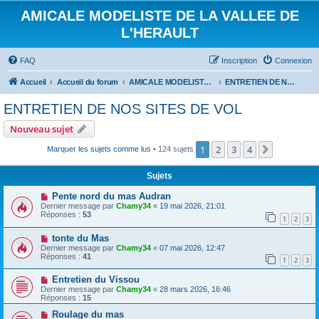
AMICALE MODELISTE DE LA VALLEE DE
L'HERAULT
FAQ
Inscription
Connexion
Accueil
Accueil du forum
AMICALE MODELISTE DE LA VALLEE DE L'HERAULT
ENTRETIEN DE NOS SITES DE VOL
ENTRETIEN DE NOS SITES DE VOL
Nouveau sujet
1
2
3
4
Suivant
Marquer les sujets comme lus
• 124 sujets
Sujets
Pente nord du mas Audran
Dernier message par
Chamy34
«
19 mai 2026, 21:01
Réponses :
53
1
2
3
tonte du Mas
Dernier message par
Chamy34
«
07 mai 2026, 12:47
Réponses :
41
1
2
3
Entretien du Vissou
Dernier message par
Chamy34
«
28 mars 2026, 16:46
Réponses :
15
Roulage du mas