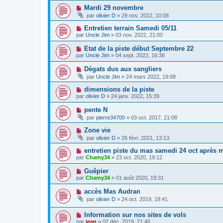
Mardi 29 novembre
par
olivier D
» 29 nov. 2022, 10:08
Entretien terrain Samedi 05/11
par
Uncle Jim
» 03 nov. 2022, 21:00
Etat de la piste début Septembre 22
par
Uncle Jim
» 04 sept. 2022, 16:36
Dégats dus aux sangliers
par
Uncle Jim
» 24 mars 2022, 19:08
dimensions de la piste
par
olivier D
» 24 janv. 2022, 15:39
pente N
par
pierre34700
» 03 oct. 2017, 21:08
Zone vie
par
olivier D
» 26 févr. 2021, 13:13
entretien piste du mas samedi 24 oct après m
par
Chamy34
» 23 oct. 2020, 19:12
Guêpier
par
Chamy34
» 01 août 2020, 19:31
accès Mas Audran
par
olivier D
» 24 oct. 2019, 18:41
Information sur nos sites de vols
par
jean
» 02 déc. 2019, 21:46