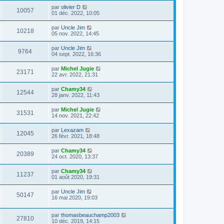
par
olivier D
10057
01 déc. 2022, 10:05
par
Uncle Jim
10218
05 nov. 2022, 14:45
par
Uncle Jim
9764
04 sept. 2022, 16:36
par
Michel Jugie
23171
22 avr. 2022, 21:31
par
Chamy34
12544
28 janv. 2022, 11:43
par
Michel Jugie
31531
14 nov. 2021, 22:42
par
Lexazam
12045
26 févr. 2021, 18:48
par
Chamy34
20389
24 oct. 2020, 13:37
par
Chamy34
11237
01 août 2020, 19:31
par
Uncle Jim
50147
16 mai 2020, 19:03
par
thomasbeauchamp2003
27810
10 déc. 2019, 14:15