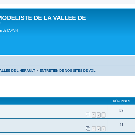
MODELISTE DE LA VALLEE DE
T
um de l'AMVH
ALLEE DE L'HERAULT
ENTRETIEN DE NOS SITES DE VOL
RÉPONSES
53
1
2
3
41
1
2
3