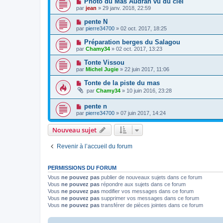
Photo du Mas Audran vu du ciel
par
jean
» 29 janv. 2018, 22:59
pente N
par
pierre34700
» 02 oct. 2017, 18:25
Préparation berges du Salagou
par
Chamy34
» 02 oct. 2017, 13:23
Tonte Vissou
par
Michel Jugie
» 22 juin 2017, 11:06
Tonte de la piste du mas
par
Chamy34
» 10 juin 2016, 23:28
pente n
par
pierre34700
» 07 juin 2017, 14:24
Nouveau sujet
Revenir à l’accueil du forum
PERMISSIONS DU FORUM
Vous
ne pouvez pas
publier de nouveaux sujets dans ce forum
Vous
ne pouvez pas
répondre aux sujets dans ce forum
Vous
ne pouvez pas
modifier vos messages dans ce forum
Vous
ne pouvez pas
supprimer vos messages dans ce forum
Vous
ne pouvez pas
transférer de pièces jointes dans ce forum