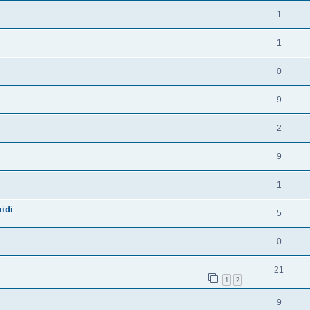
1
1
0
9
2
9
1
idi
5
0
21
1
2
9