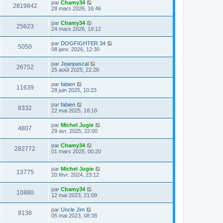
par
Chamy34
2819842
28 mars 2026, 16:46
par
Chamy34
25623
24 mars 2026, 19:12
par
DOGFIGHTER 34
5050
08 janv. 2026, 12:30
par
Jeanpascal
26752
25 août 2025, 22:28
par
fabien
11639
28 juin 2025, 10:23
par
fabien
8332
22 mai 2025, 18:18
par
Michel Jugie
4807
29 avr. 2025, 22:00
par
Chamy34
282772
01 mars 2025, 00:20
par
Michel Jugie
13775
20 févr. 2024, 23:12
par
Chamy34
10880
12 mai 2023, 21:09
par
Uncle Jim
9138
05 mai 2023, 08:38