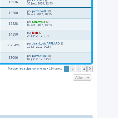
par
Lexazam
16936
30 janv. 2018, 12:43
par
pierre34700
12200
02 oct. 2017, 18:25
par
Chamy34
12228
02 oct. 2017, 13:23
par
jean
14150
23 juin 2017, 11:41
par
Jean Louis AFFLARD
8875424
10 juin 2017, 09:54
par
pierre34700
13006
07 juin 2017, 14:27
1
2
3
4
Suivant
Marquer les sujets comme lus
• 124 sujets
Aller