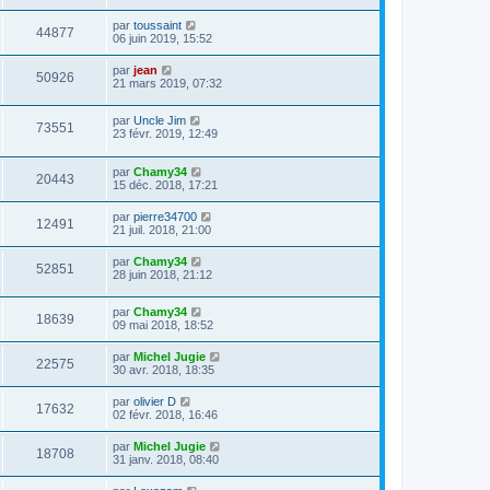
par
toussaint
44877
06 juin 2019, 15:52
par
jean
50926
21 mars 2019, 07:32
par
Uncle Jim
73551
23 févr. 2019, 12:49
par
Chamy34
20443
15 déc. 2018, 17:21
par
pierre34700
12491
21 juil. 2018, 21:00
par
Chamy34
52851
28 juin 2018, 21:12
par
Chamy34
18639
09 mai 2018, 18:52
par
Michel Jugie
22575
30 avr. 2018, 18:35
par
olivier D
17632
02 févr. 2018, 16:46
par
Michel Jugie
18708
31 janv. 2018, 08:40