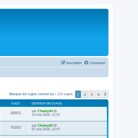
Inscription
Connexion
1
2
3
4
Suivant
Marquer les sujets comme lus
• 124 sujets
VUES
DERNIER MESSAGE
par
Chamy34
38803
19 mai 2026, 21:01
par
Chamy34
70350
07 mai 2026, 12:47