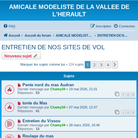
AMICALE MODELISTE DE LA VALLEE DE
L'HERAULT
FAQ
Inscription
Connexion
Accueil
Accueil du forum
AMICALE MODELISTE DE LA VALLEE DE L'HERAULT
ENTRETIEN DE NOS SITES DE VOL
ENTRETIEN DE NOS SITES DE VOL
Nouveau sujet
1
2
3
4
Suivant
Marquer les sujets comme lus
• 124 sujets
Sujets
Pente nord du mas Audran
Dernier message par
Chamy34
«
19 mai 2026, 21:01
Réponses :
53
1
2
3
tonte du Mas
Dernier message par
Chamy34
«
07 mai 2026, 12:47
Réponses :
41
1
2
3
Entretien du Vissou
Dernier message par
Chamy34
«
28 mars 2026, 16:46
Réponses :
15
Roulage du mas