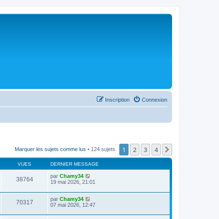
Inscription
Connexion
1
2
3
4
Suivant
Marquer les sujets comme lus
• 124 sujets
VUES
DERNIER MESSAGE
par
Chamy34
38764
19 mai 2026, 21:01
par
Chamy34
70317
07 mai 2026, 12:47