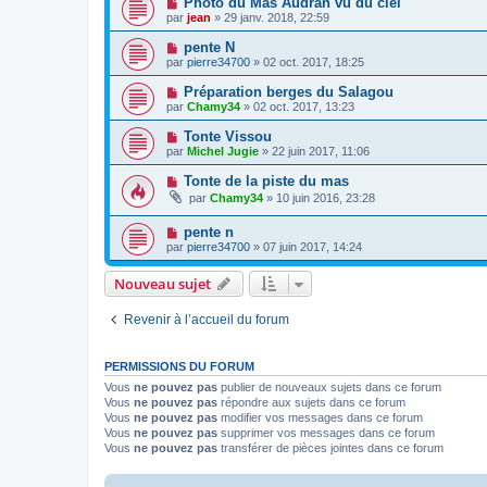
Photo du Mas Audran vu du ciel
par
jean
» 29 janv. 2018, 22:59
pente N
par
pierre34700
» 02 oct. 2017, 18:25
Préparation berges du Salagou
par
Chamy34
» 02 oct. 2017, 13:23
Tonte Vissou
par
Michel Jugie
» 22 juin 2017, 11:06
Tonte de la piste du mas
par
Chamy34
» 10 juin 2016, 23:28
pente n
par
pierre34700
» 07 juin 2017, 14:24
Nouveau sujet
Revenir à l’accueil du forum
PERMISSIONS DU FORUM
Vous
ne pouvez pas
publier de nouveaux sujets dans ce forum
Vous
ne pouvez pas
répondre aux sujets dans ce forum
Vous
ne pouvez pas
modifier vos messages dans ce forum
Vous
ne pouvez pas
supprimer vos messages dans ce forum
Vous
ne pouvez pas
transférer de pièces jointes dans ce forum