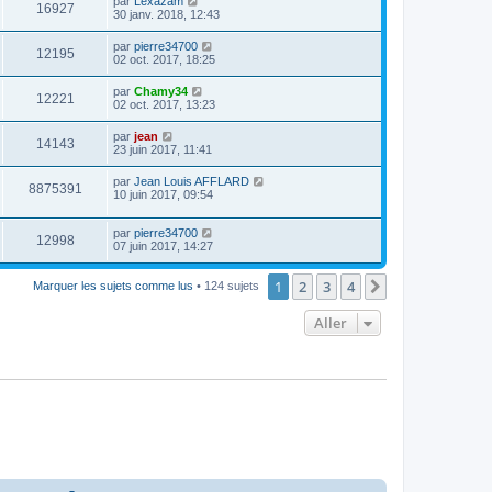
par
Lexazam
16927
30 janv. 2018, 12:43
par
pierre34700
12195
02 oct. 2017, 18:25
par
Chamy34
12221
02 oct. 2017, 13:23
par
jean
14143
23 juin 2017, 11:41
par
Jean Louis AFFLARD
8875391
10 juin 2017, 09:54
par
pierre34700
12998
07 juin 2017, 14:27
1
2
3
4
Suivant
Marquer les sujets comme lus
• 124 sujets
Aller