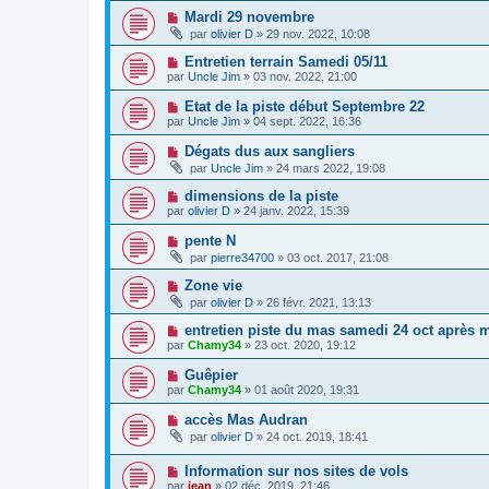
Mardi 29 novembre
par
olivier D
» 29 nov. 2022, 10:08
Entretien terrain Samedi 05/11
par
Uncle Jim
» 03 nov. 2022, 21:00
Etat de la piste début Septembre 22
par
Uncle Jim
» 04 sept. 2022, 16:36
Dégats dus aux sangliers
par
Uncle Jim
» 24 mars 2022, 19:08
dimensions de la piste
par
olivier D
» 24 janv. 2022, 15:39
pente N
par
pierre34700
» 03 oct. 2017, 21:08
Zone vie
par
olivier D
» 26 févr. 2021, 13:13
entretien piste du mas samedi 24 oct après m
par
Chamy34
» 23 oct. 2020, 19:12
Guêpier
par
Chamy34
» 01 août 2020, 19:31
accès Mas Audran
par
olivier D
» 24 oct. 2019, 18:41
Information sur nos sites de vols
par
jean
» 02 déc. 2019, 21:46