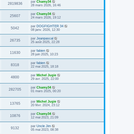
par
Chamy34
2819836
28 mars 2026, 16:46
par
Chamy34
25607
24 mars 2026, 19:12
par
DOGFIGHTER 34
5042
08 janv. 2026, 12:30
par
Jeanpascal
26735
25 août 2025, 22:28
par
fabien
11630
28 juin 2025, 10:23
par
fabien
8318
22 mai 2025, 18:18
par
Michel Jugie
4800
29 avr. 2025, 22:00
par
Chamy34
282705
01 mars 2025, 00:20
par
Michel Jugie
13765
20 févr. 2024, 23:12
par
Chamy34
10876
12 mai 2023, 21:09
par
Uncle Jim
9132
05 mai 2023, 08:38