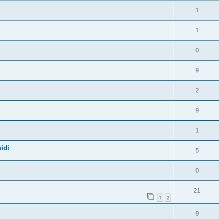
1
1
0
9
2
9
1
idi
5
0
21
1
2
9