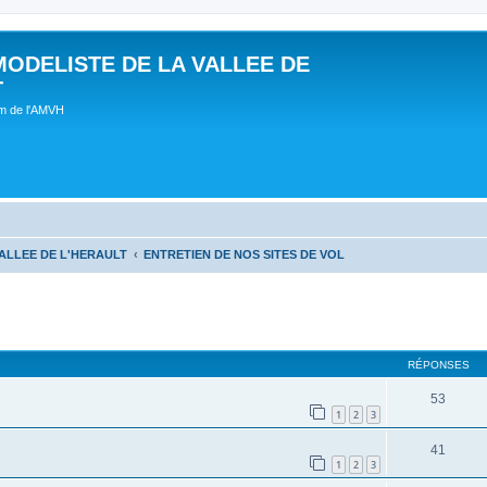
MODELISTE DE LA VALLEE DE
T
um de l'AMVH
ALLEE DE L'HERAULT
ENTRETIEN DE NOS SITES DE VOL
RÉPONSES
53
1
2
3
41
1
2
3