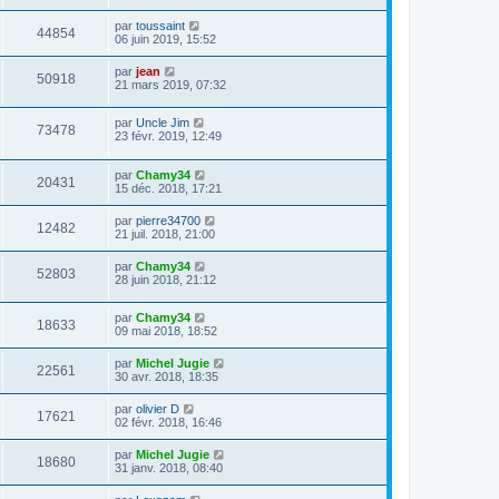
par
toussaint
44854
06 juin 2019, 15:52
par
jean
50918
21 mars 2019, 07:32
par
Uncle Jim
73478
23 févr. 2019, 12:49
par
Chamy34
20431
15 déc. 2018, 17:21
par
pierre34700
12482
21 juil. 2018, 21:00
par
Chamy34
52803
28 juin 2018, 21:12
par
Chamy34
18633
09 mai 2018, 18:52
par
Michel Jugie
22561
30 avr. 2018, 18:35
par
olivier D
17621
02 févr. 2018, 16:46
par
Michel Jugie
18680
31 janv. 2018, 08:40