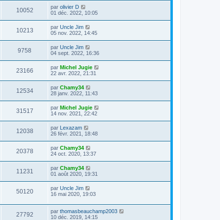
par
olivier D
10052
01 déc. 2022, 10:05
par
Uncle Jim
10213
05 nov. 2022, 14:45
par
Uncle Jim
9758
04 sept. 2022, 16:36
par
Michel Jugie
23166
22 avr. 2022, 21:31
par
Chamy34
12534
28 janv. 2022, 11:43
par
Michel Jugie
31517
14 nov. 2021, 22:42
par
Lexazam
12038
26 févr. 2021, 18:48
par
Chamy34
20378
24 oct. 2020, 13:37
par
Chamy34
11231
01 août 2020, 19:31
par
Uncle Jim
50120
16 mai 2020, 19:03
par
thomasbeauchamp2003
27792
10 déc. 2019, 14:15