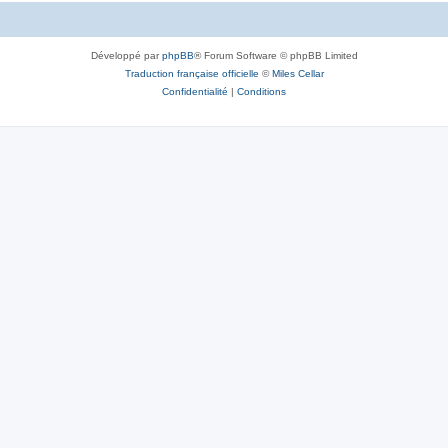
Développé par
phpBB
® Forum Software © phpBB Limited
Traduction française officielle
©
Miles Cellar
Confidentialité
|
Conditions