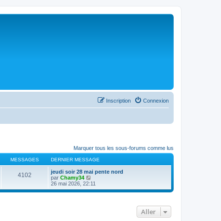
Inscription
Connexion
Marquer tous les sous-forums comme lus
MESSAGES
DERNIER MESSAGE
jeudi soir 28 mai pente nord
4102
C
par
Chamy34
o
26 mai 2026, 22:11
n
s
u
l
Aller
t
e