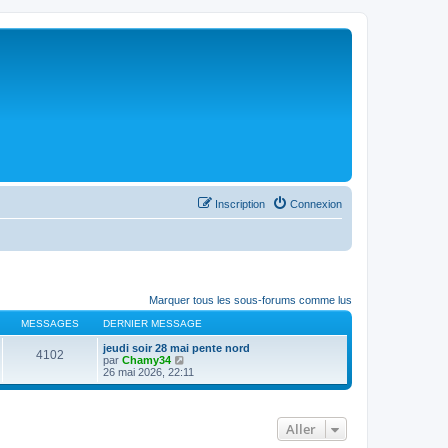
Inscription
Connexion
Marquer tous les sous-forums comme lus
MESSAGES
DERNIER MESSAGE
jeudi soir 28 mai pente nord
4102
C
par
Chamy34
o
26 mai 2026, 22:11
n
s
u
l
Aller
t
e