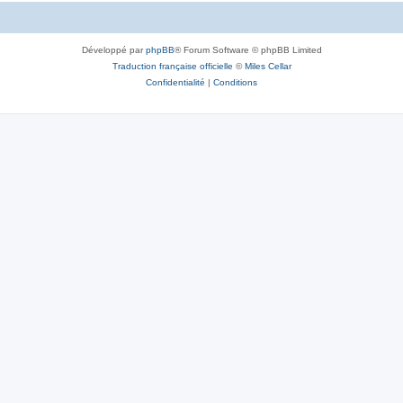
Développé par
phpBB
® Forum Software © phpBB Limited
Traduction française officielle
©
Miles Cellar
Confidentialité
|
Conditions