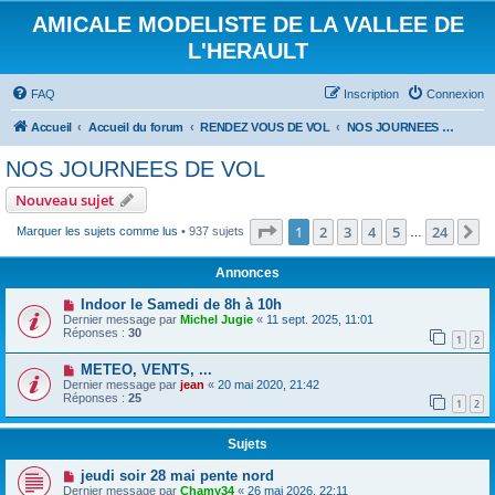
AMICALE MODELISTE DE LA VALLEE DE
L'HERAULT
FAQ
Inscription
Connexion
Accueil
Accueil du forum
RENDEZ VOUS DE VOL
NOS JOURNEES DE VOL
NOS JOURNEES DE VOL
Nouveau sujet
Page
1
sur
24
1
2
3
4
5
24
S
Marquer les sujets comme lus
• 937 sujets
…
Annonces
Indoor le Samedi de 8h à 10h
Dernier message par
Michel Jugie
«
11 sept. 2025, 11:01
Réponses :
30
1
2
METEO, VENTS, ...
Dernier message par
jean
«
20 mai 2020, 21:42
Réponses :
25
1
2
Sujets
jeudi soir 28 mai pente nord
Dernier message par
Chamy34
«
26 mai 2026, 22:11